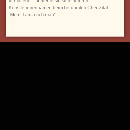
formulierte – bediente sie sich für ihren
Künstlerinnennamen beim berühmten Cher-Zitat
„Mom, I
am
a rich man“.