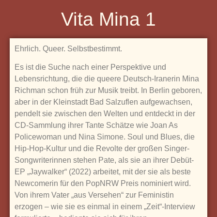
Vita Mina 1
Ehrlich. Queer. Selbstbestimmt.
Es ist die Suche nach einer Perspektive und
Lebensrichtung, die die queere Deutsch-Iranerin Mina
Richman schon früh zur Musik treibt. In Berlin geboren,
aber in der Kleinstadt Bad Salzuflen aufgewachsen,
pendelt sie zwischen den Welten und entdeckt in der
CD-Sammlung ihrer Tante Schätze wie Joan As
Policewoman und Nina Simone. Soul und Blues, die
Hip-Hop-Kultur und die Revolte der großen Singer-
Songwriterinnen stehen Pate, als sie an ihrer Debüt-
EP „Jaywalker“ (2022) arbeitet, mit der sie als beste
Newcomerin für den PopNRW Preis nominiert wird.
Von ihrem Vater „aus Versehen“ zur Feministin
erzogen – wie sie es einmal in einem „Zeit“-Interview